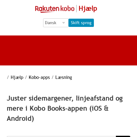
Hjælp
Language Selection
Language Selection
Skift sprog
/
Hjælp
/
Kobo-apps
/
Læsning
Juster sidemargener, linjeafstand og
mere i Kobo Books-appen (iOS &
Android)