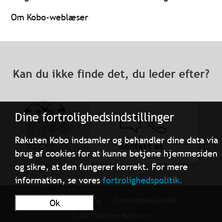
Om Kobo-weblæser
Kan du ikke finde det, du leder efter?
Dine fortrolighedsindstillinger
Rakuten Kobo indsamler og behandler dine data via
Kontakt os
brug af cookies for at kunne betjene hjemmesiden
og sikre, at den fungerer korrekt. For mere
information, se vores
fortrolighedspolitik.
Betingelser for brug
Fortrolighedspolitik
Ok
ⓒ 2025 Rakuten Kobo Inc.