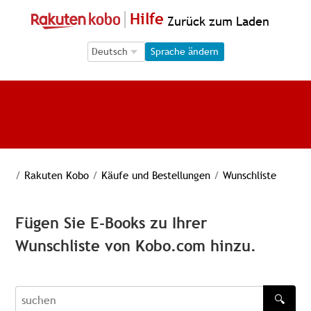
Hilfe
Zurück zum Laden
Language Selection
Language Selection
Sprache ändern
/
Rakuten Kobo
/
Käufe und Bestellungen
/
Wunschliste
Fügen Sie E-Books zu Ihrer
Wunschliste von Kobo.com hinzu.
🔍
recherche