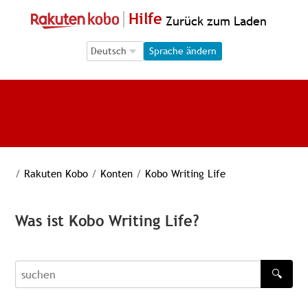
Hilfe
Zurück zum Laden
Language Selection
Language Selection
Sprache ändern
/
Rakuten Kobo
/
Konten
/
Kobo Writing Life
Was ist Kobo Writing Life?
🔍
recherche