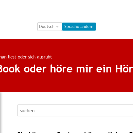
Language Selection
Language Selection
Sprache ändern
an liest oder sich ausruht
Book oder höre mir ein Hö
recherche