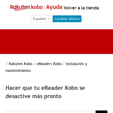
Ayuda
Volver a la tienda
Language Selection
Language Selection
Cambiar idioma
/
Rakuten Kobo
/
eReaders Kobo
/
Instalación y
mantenimiento
Hacer que tu eReader Kobo se
desactive más pronto