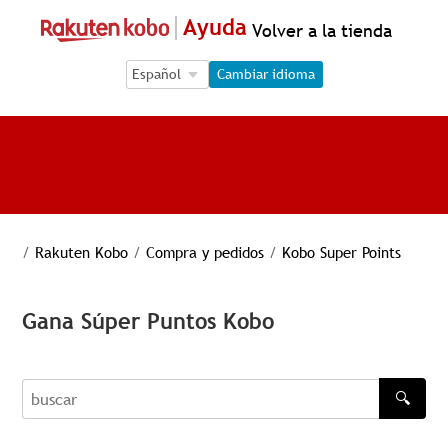
Ayuda
Volver a la tienda
Language Selection
Language Selection
Cambiar idioma
/
Rakuten Kobo
/
Compra y pedidos
/
Kobo Super Points
Gana Súper Puntos Kobo
🔍
buscar