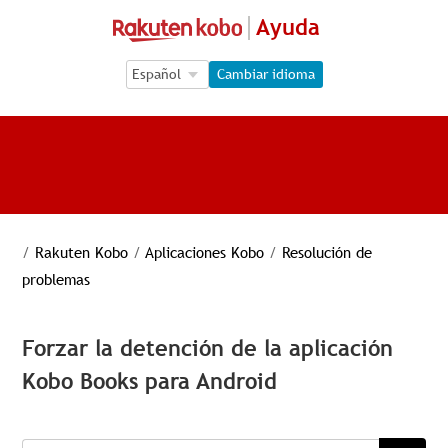
Ayuda
Language Selection
Language Selection
Cambiar idioma
/
Rakuten Kobo
/
Aplicaciones Kobo
/
Resolución de
problemas
Forzar la detención de la aplicación
Kobo Books para Android