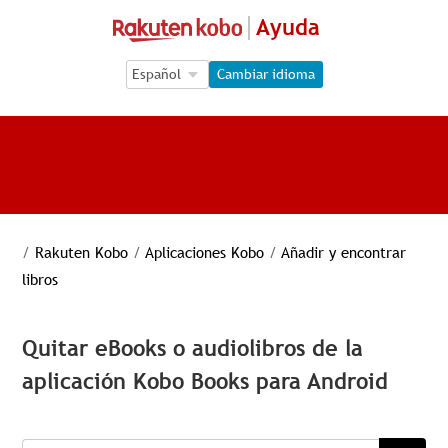
Ayuda
Language Selection
Language Selection
Cambiar idioma
/
Rakuten Kobo
/
Aplicaciones Kobo
/
Añadir y encontrar
libros
Quitar eBooks o audiolibros de la
aplicación Kobo Books para Android