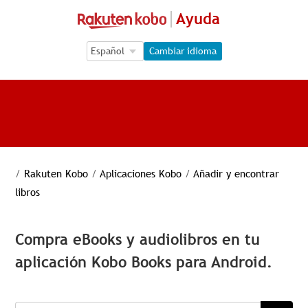
Ayuda
Language Selection
Language Selection
Cambiar idioma
/
Rakuten Kobo
/
Aplicaciones Kobo
/
Añadir y encontrar
libros
Compra eBooks y audiolibros en tu
aplicación Kobo Books para Android.