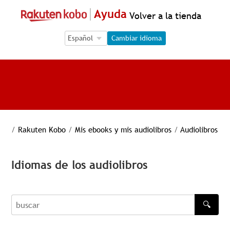
Ayuda
Volver a la tienda
Language Selection
Language Selection
Cambiar idioma
/
Rakuten Kobo
/
Mis ebooks y mis audiolibros
/
Audiolibros
Idiomas de los audiolibros
🔍
buscar