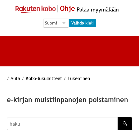
Ohje
Palaa myymälään
Language Selection
Language Selection
Vaihda kieli
/
Auta
/
Kobo-lukulaitteet
/
Lukeminen
e-kirjan muistiinpanojen poistaminen
🔍
haku