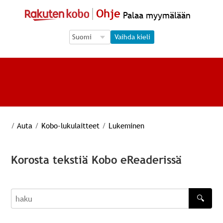
Ohje
Palaa myymälään
Language Selection
Language Selection
Vaihda kieli
/
Auta
/
Kobo-lukulaitteet
/
Lukeminen
Korosta tekstiä Kobo eReaderissä
🔍
haku