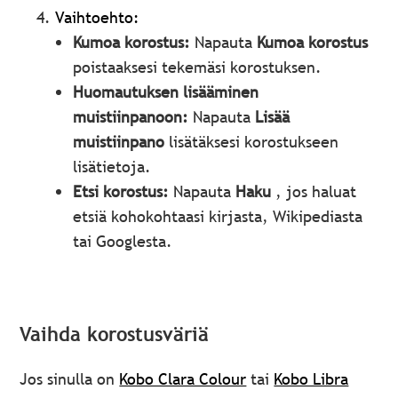
Vaihtoehto:
Kumoa korostus:
Napauta
Kumoa korostus
poistaaksesi tekemäsi korostuksen.
Huomautuksen lisääminen
muistiinpanoon:
Napauta
Lisää
muistiinpano
lisätäksesi korostukseen
lisätietoja.
Etsi korostus:
Napauta
Haku
, jos haluat
etsiä kohokohtaasi kirjasta, Wikipediasta
tai Googlesta.
Vaihda korostusväriä
Jos sinulla on
Kobo Clara Colour
tai
Kobo Libra