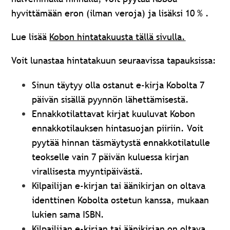
hyvittämään eron (ilman veroja) ja lisäksi 10 % .
Lue lisää
Kobon hintatakuusta tällä sivulla.
Voit lunastaa hintatakuun seuraavissa tapauksissa:
Sinun täytyy olla ostanut e-kirja Kobolta 7
päivän sisällä pyynnön lähettämisestä.
Ennakkotilattavat kirjat kuuluvat Kobon
ennakkotilauksen hintasuojan piiriin
. Voit
pyytää hinnan täsmäytystä ennakkotilatulle
teokselle vain 7 päivän kuluessa kirjan
virallisesta myyntipäivästä.
Kilpailijan e-kirjan tai äänikirjan on oltava
identtinen Kobolta ostetun kanssa, mukaan
lukien sama ISBN.
Kilpailijan e-kirjan tai äänikirjan on oltava