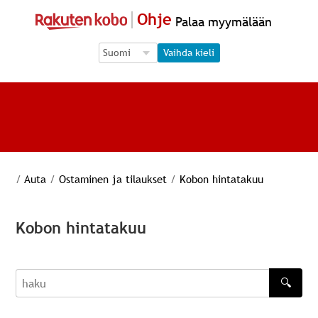
Ohje
Palaa myymälään
Language Selection
Language Selection
Vaihda kieli
/
Auta
/
Ostaminen ja tilaukset
/
Kobon hintatakuu
Kobon hintatakuu
🔍
haku