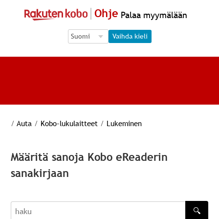
Ohje
Palaa myymälään
Language Selection
Language Selection
Vaihda kieli
/
Auta
/
Kobo-lukulaitteet
/
Lukeminen
Määritä sanoja Kobo eReaderin
sanakirjaan
🔍
haku