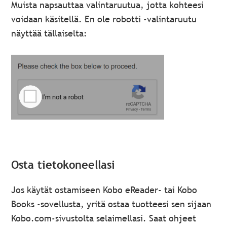
Muista napsauttaa valintaruutua, jotta kohteesi
voidaan käsitellä. En ole robotti -valintaruutu
näyttää tällaiselta:
Osta tietokoneellasi
Jos käytät ostamiseen Kobo eReader- tai Kobo
Books -sovellusta, yritä ostaa tuotteesi sen sijaan
Kobo.com-sivustolta selaimellasi. Saat ohjeet