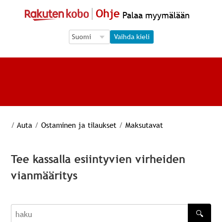
Ohje
Palaa myymälään
Language Selection
Language Selection
Vaihda kieli
/
Auta
/
Ostaminen ja tilaukset
/
Maksutavat
Tee kassalla esiintyvien virheiden
vianmääritys
🔍
haku