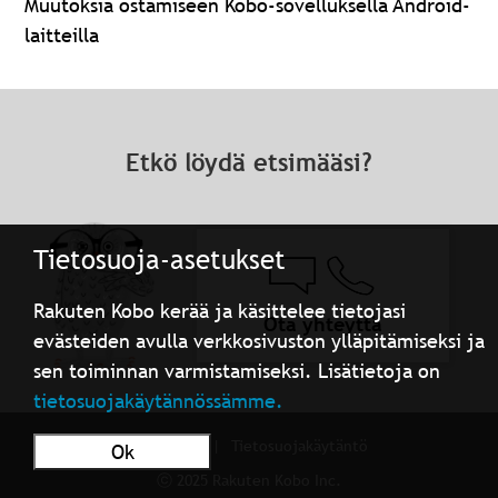
Muutoksia ostamiseen Kobo-sovelluksella Android-
laitteilla
Etkö löydä etsimääsi?
Tietosuoja-asetukset
Rakuten Kobo kerää ja käsittelee tietojasi
Ota yhteyttä
evästeiden avulla verkkosivuston ylläpitämiseksi ja
sen toiminnan varmistamiseksi. Lisätietoja on
tietosuojakäytännössämme.
Käyttöehdot
Tietosuojakäytäntö
Ok
ⓒ 2025 Rakuten Kobo Inc.