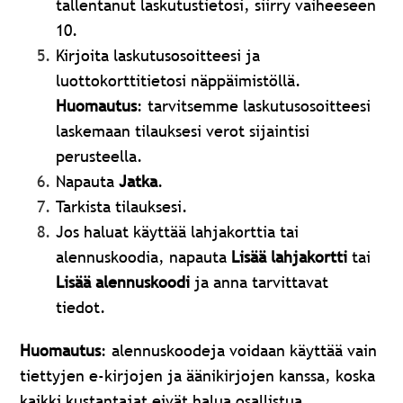
tallentanut laskutustietosi, siirry vaiheeseen
10.
Kirjoita laskutusosoitteesi ja
luottokorttitietosi näppäimistöllä.
Huomautus
: tarvitsemme laskutusosoitteesi
laskemaan tilauksesi verot sijaintisi
perusteella.
Napauta
Jatka
.
Tarkista tilauksesi.
Jos haluat käyttää lahjakorttia tai
alennuskoodia, napauta
Lisää lahjakortti
tai
Lisää alennuskoodi
ja anna tarvittavat
tiedot.
Huomautus
: alennuskoodeja voidaan käyttää vain
tiettyjen e-kirjojen ja äänikirjojen kanssa, koska
kaikki kustantajat eivät halua osallistua