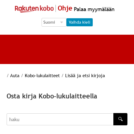
Ohje
Palaa myymälään
Language Selection
Language Selection
Vaihda kieli
/
Auta
/
Kobo-lukulaitteet
/
Lisää ja etsi kirjoja
Osta kirja Kobo-lukulaitteella
🔍
haku