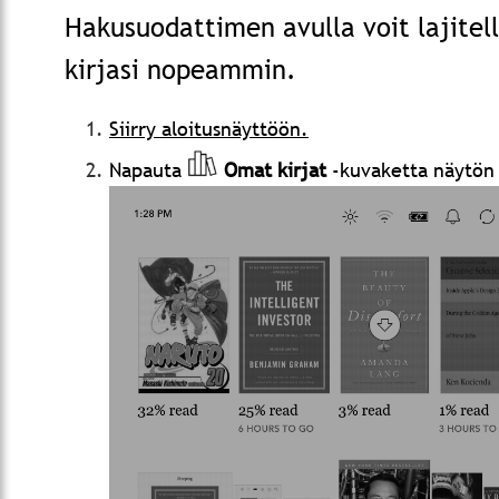
Hakusuodattimen avulla voit lajitell
kirjasi nopeammin.
Siirry aloitusnäyttöön.
Napauta
Omat kirjat
-kuvaketta näytön 