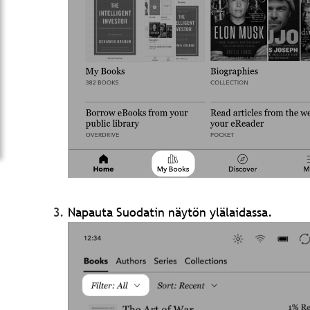
Napauta Suodatin
näytön ylälaidassa.