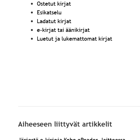
Ostetut kirjat
Esikatselu
Ladatut kirjat
e-kirjat tai äänikirjat
Luetut ja lukemattomat kirjat
Aiheeseen liittyvät artikkelit
Järjestä e-kirjoja Kobo eReader -laitteessa