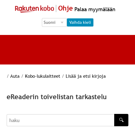
Ohje
Palaa myymälään
Language Selection
Language Selection
Vaihda kieli
/
Auta
/
Kobo-lukulaitteet
/
Lisää ja etsi kirjoja
eReaderin toivelistan tarkastelu
🔍
haku