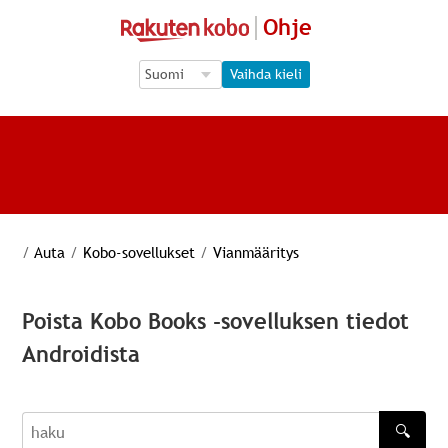
Ohje
Language Selection
Language Selection
Vaihda kieli
/
Auta
/
Kobo-sovellukset
/
Vianmääritys
Poista Kobo Books -sovelluksen tiedot
Androidista
🔍
haku