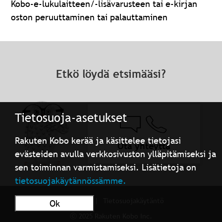
Kobo-e-lukulaitteen/-lisävarusteen tai e-kirjan
oston peruuttaminen tai palauttaminen
Etkö löydä etsimääsi?
Tietosuoja-asetukset
Rakuten Kobo kerää ja käsittelee tietojasi
Ota yhteyttä
evästeiden avulla verkkosivuston ylläpitämiseksi ja
sen toiminnan varmistamiseksi. Lisätietoja on
tietosuojakäytännössämme.
Käyttöehdot
Tietosuojakäytäntö
Ok
ⓒ 2025 Rakuten Kobo Inc.