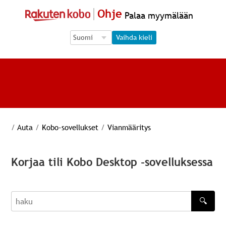
Ohje
Palaa myymälään
Language Selection
Language Selection
Vaihda kieli
/
Auta
/
Kobo-sovellukset
/
Vianmääritys
Korjaa tili Kobo Desktop -sovelluksessa
🔍
haku