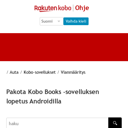
Ohje
Language Selection
Language Selection
Vaihda kieli
/
Auta
/
Kobo-sovellukset
/
Vianmääritys
Pakota Kobo Books -sovelluksen
lopetus Androidilla
🔍
haku