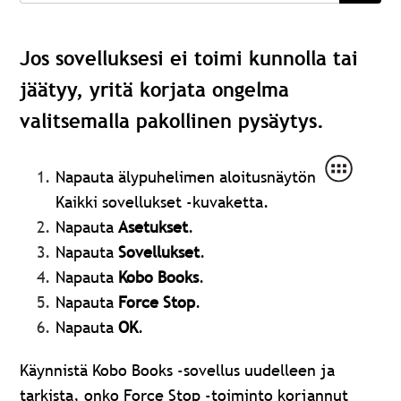
Jos sovelluksesi ei toimi kunnolla tai
jäätyy, yritä korjata ongelma
valitsemalla pakollinen pysäytys.
Napauta älypuhelimen aloitusnäytön
Kaikki sovellukset -kuvaketta.
Napauta
Asetukset
.
Napauta
Sovellukset
.
Napauta
Kobo Books
.
Napauta
Force Stop
.
Napauta
OK
.
Käynnistä Kobo Books -sovellus uudelleen ja
tarkista, onko Force Stop -toiminto korjannut