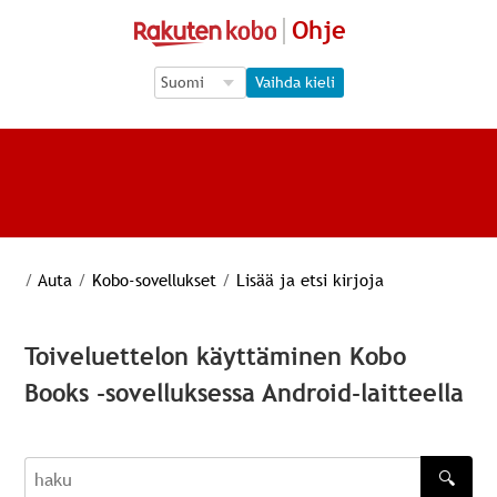
Ohje
Language Selection
Language Selection
Vaihda kieli
/
Auta
/
Kobo-sovellukset
/
Lisää ja etsi kirjoja
Toiveluettelon käyttäminen Kobo
Books -sovelluksessa Android-laitteella
🔍
haku