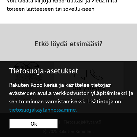
Voit ladata kirjoja Kobo-tililtäsi ja viedä niitä
toiseen laitteeseen tai sovellukseen
Etkö löydä etsimääsi?
Tietosuoja-asetukset
Rakuten Kobo kerää ja käsittelee tietojasi
Ota yhteyttä
evästeiden avulla verkkosivuston ylläpitämiseksi ja
sen toiminnan varmistamiseksi. Lisätietoja on
tietosuojakäytännössämme.
Käyttöehdot
Tietosuojakäytäntö
Ok
ⓒ 2025 Rakuten Kobo Inc.