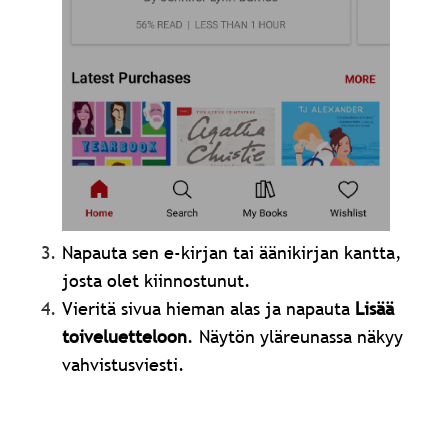
Napauta sen e-kirjan tai äänikirjan kantta,
josta olet kiinnostunut.
Vieritä sivua hieman alas ja napauta
Lisää
toiveluetteloon
. Näytön yläreunassa näkyy
vahvistusviesti.