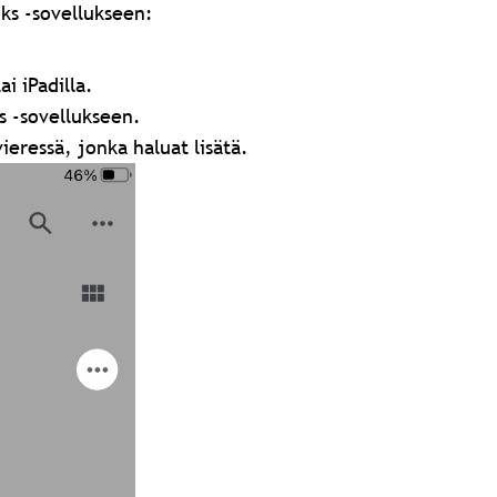
ks -sovellukseen:
i iPadilla.
s -sovellukseen.
eressä, jonka haluat lisätä.