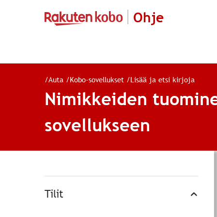
Ohje
/
Auta
/
Kobo-sovellukset
/
Lisää ja etsi kirjoja
Nimikkeiden tuominen
sovellukseen
Tilit