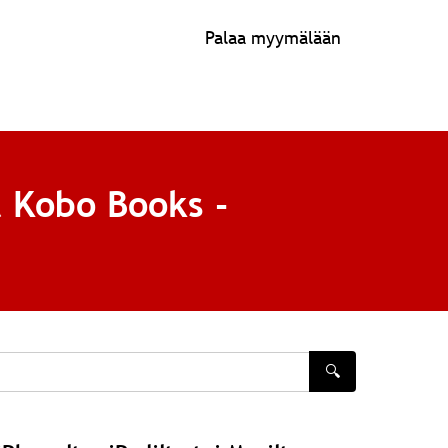
Palaa myymälään
a Kobo Books -
🔍