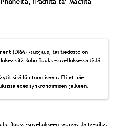
Phonelta, iPadilta tai Macilta
ment (DRM) -suojaus, tai tiedosto on
lukea sitä Kobo Books -sovelluksessa tällä
 käytit sisällön tuomiseen. Eli et näe
lluksissa edes synkronoimisen jälkeen.
bo Books -sovellukseen seuraavilla tavoilla: