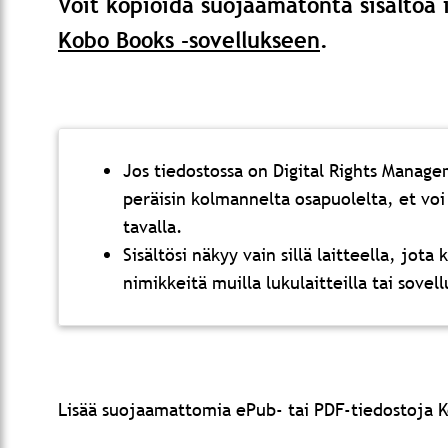
Voit kopioida suojaamatonta sisältöä i
Kobo Books -sovellukseen
.
Jos tiedostossa on Digital Rights Manage
peräisin kolmannelta osapuolelta, et voi 
tavalla.
Sisältösi näkyy vain sillä laitteella, jota
nimikkeitä muilla lukulaitteilla tai sove
Lisää suojaamattomia ePub- tai PDF-tiedostoja Ko