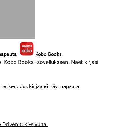
 napauta
Kobo Books
.
si Kobo Books -sovellukseen. Näet kirjasi
 hetken. Jos kirjaa ei näy, napauta
 Driven tuki-sivulta.