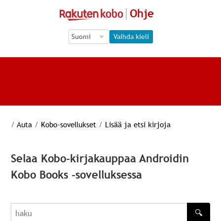
Ohje
Language Selection
Language Selection
Vaihda kieli
/
Auta
/
Kobo-sovellukset
/
Lisää ja etsi kirjoja
Selaa Kobo-kirjakauppaa Androidin
Kobo Books -sovelluksessa
🔍
haku