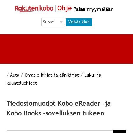
Ohje
Palaa myymälään
Language Selection
Language Selection
Vaihda kieli
/
Auta
/
Omat e-kirjat ja äänikirjat
/
Luku- ja
kuunteluohjeet
Tiedostomuodot Kobo eReader- ja
Kobo Books -sovelluksen tukeen