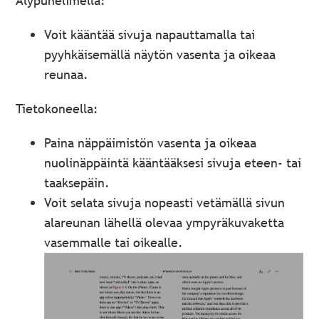
Älypuhelimella:
Voit kääntää sivuja napauttamalla tai
pyyhkäisemällä näytön vasenta ja oikeaa
reunaa.
Tietokoneella:
Paina näppäimistön vasenta ja oikeaa
nuolinäppäintä kääntääksesi sivuja eteen- tai
taaksepäin.
Voit selata sivuja nopeasti vetämällä sivun
alareunan lähellä olevaa ympyräkuvaketta
vasemmalle tai oikealle.