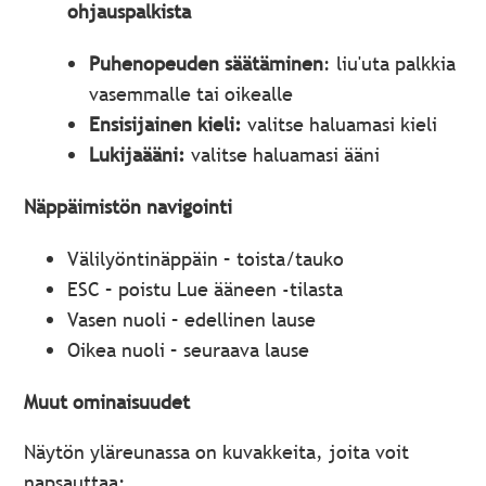
ohjauspalkista
Puhenopeuden säätäminen
: liu'uta palkkia
vasemmalle tai oikealle
Ensisijainen kieli:
valitse haluamasi kieli
Lukijaääni:
valitse haluamasi ääni
Näppäimistön navigointi
Välilyöntinäppäin – toista/tauko
ESC – poistu Lue ääneen -tilasta
Vasen nuoli – edellinen lause
Oikea nuoli – seuraava lause
Muut ominaisuudet
Näytön yläreunassa on kuvakkeita, joita voit
napsauttaa: