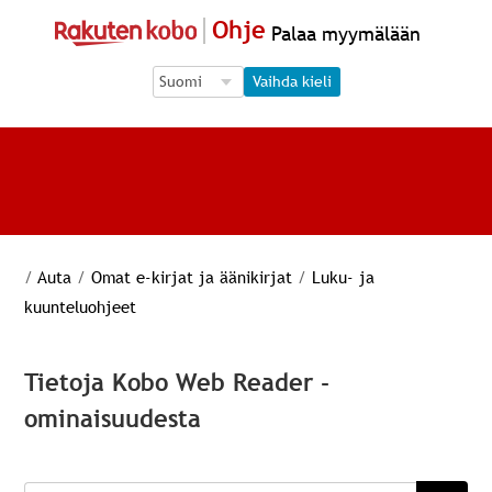
Ohje
Palaa myymälään
Language Selection
Language Selection
Vaihda kieli
/
Auta
/
Omat e-kirjat ja äänikirjat
/
Luku- ja
kuunteluohjeet
Tietoja Kobo Web Reader -
ominaisuudesta