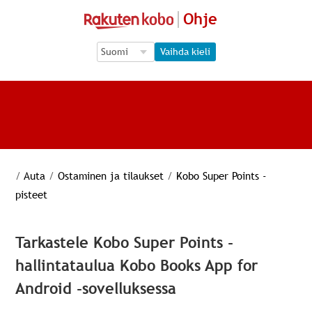
Ohje
Language Selection
Language Selection
Vaihda kieli
/
Auta
/
Ostaminen ja tilaukset
/
Kobo Super Points -
pisteet
Tarkastele Kobo Super Points -
hallintataulua Kobo Books App for
Android -sovelluksessa