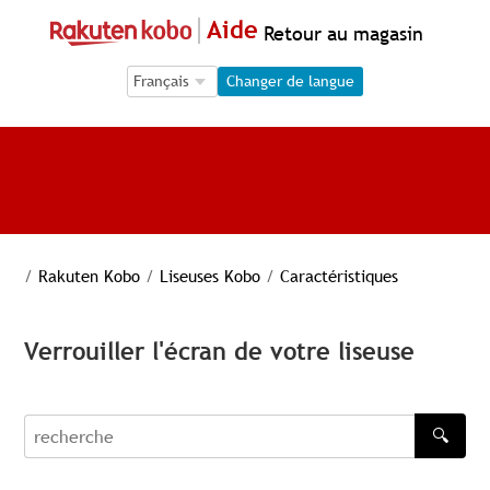
Aide
Retour au magasin
Language Selection
Language Selection
Changer de langue
/
Rakuten Kobo
/
Liseuses Kobo
/
Caractéristiques
Verrouiller l'écran de votre liseuse
🔍
recherche