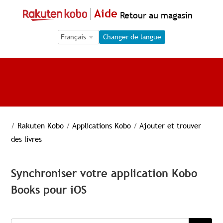
Aide
Retour au magasin
Language Selection
Language Selection
Changer de langue
/
Rakuten Kobo
/
Applications Kobo
/
Ajouter et trouver
des livres
Synchroniser votre application Kobo
Books pour iOS