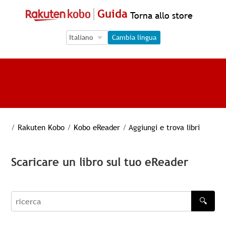
Guida
Torna allo store
Language Selection
Language Selection
Cambia lingua
/
Rakuten Kobo
/
Kobo eReader
/
Aggiungi e trova libri
Scaricare un libro sul tuo eReader
🔍
recherche