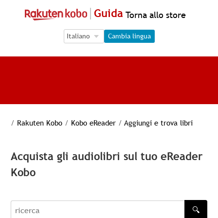
Guida
Torna allo store
Language Selection
Language Selection
Cambia lingua
/
Rakuten Kobo
/
Kobo eReader
/
Aggiungi e trova libri
Acquista gli audiolibri sul tuo eReader
Kobo
🔍
recherche