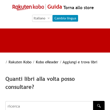
Guida
Torna allo store
Language Selection
Language Selection
Cambia lingua
/
Rakuten Kobo
/
Kobo eReader
/
Aggiungi e trova libri
Quanti libri alla volta posso
consultare?
🔍
recherche