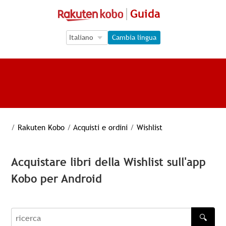
Guida
Language Selection
Language Selection
Cambia lingua
/
Rakuten Kobo
/
Acquisti e ordini
/
Wishlist
Acquistare libri della Wishlist sull'app
Kobo per Android
🔍
recherche