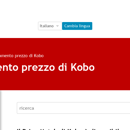
Language Selection
Language Selection
Cambia lingua
namento prezzo di Kobo
ento prezzo di Kobo
recherche