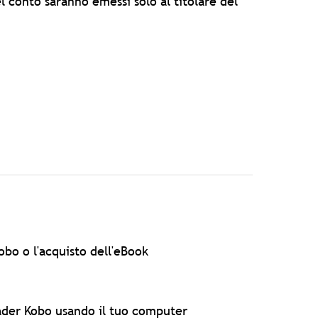
l conto saranno emessi solo al titolare del
obo o l'acquisto dell'eBook
eader Kobo usando il tuo computer