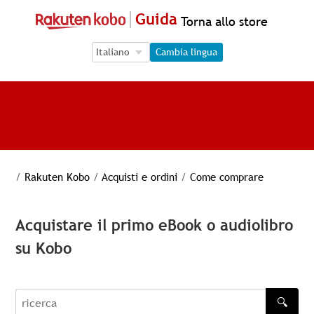
Guida
Torna allo store
Language Selection
Language Selection
Cambia lingua
/
Rakuten Kobo
/
Acquisti e ordini
/
Come comprare
Acquistare il primo eBook o audiolibro
su Kobo
🔍
recherche