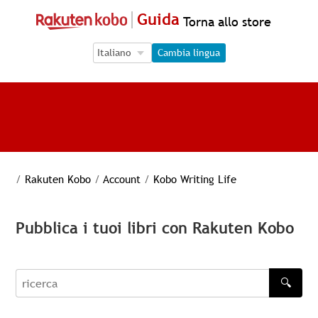
Guida
Torna allo store
Language Selection
Language Selection
Cambia lingua
/
Rakuten Kobo
/
Account
/
Kobo Writing Life
Pubblica i tuoi libri con Rakuten Kobo
🔍
recherche