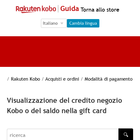
Guida
Torna allo store
Language Selection
Language Selection
Cambia lingua
/
Rakuten Kobo
/
Acquisti e ordini
/
Modalità di pagamento
Visualizzazione del credito negozio
Kobo o del saldo nella gift card
🔍
recherche