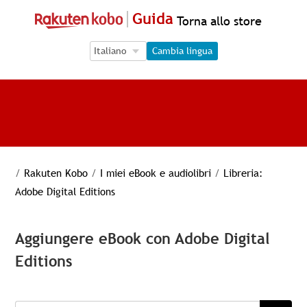
Guida
Torna allo store
Language Selection
Language Selection
Cambia lingua
/
Rakuten Kobo
/
I miei eBook e audiolibri
/
Libreria:
Adobe Digital Editions
Aggiungere eBook con Adobe Digital
Editions