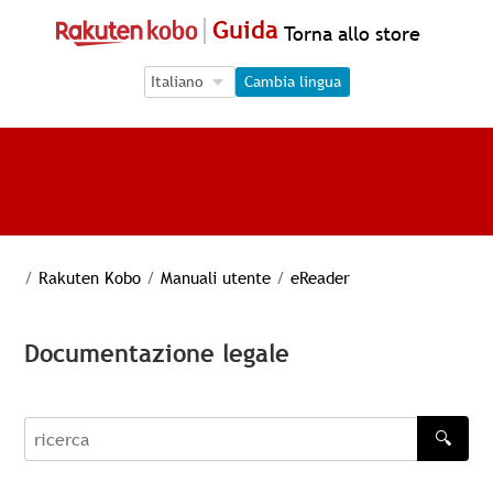
Guida
Torna allo store
Language Selection
Language Selection
Cambia lingua
/
Rakuten Kobo
/
Manuali utente
/
eReader
Documentazione legale
🔍
recherche