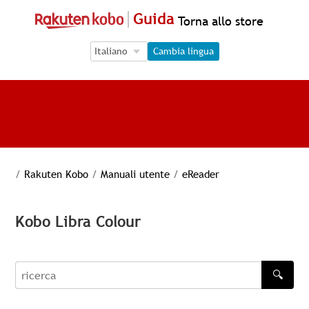
Guida
Torna allo store
Language Selection
Language Selection
Cambia lingua
/
Rakuten Kobo
/
Manuali utente
/
eReader
Kobo Libra Colour
🔍
recherche