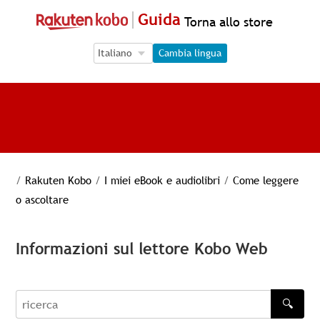
Guida
Torna allo store
Language Selection
Language Selection
Cambia lingua
/
Rakuten Kobo
/
I miei eBook e audiolibri
/
Come leggere
o ascoltare
Informazioni sul lettore Kobo Web
🔍
recherche