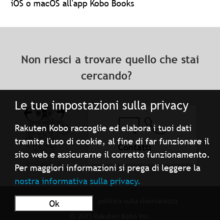
iOS o macOS all'app Kobo Books
Non riesci a trovare quello che stai
cercando?
Le tue impostazioni sulla privacy
Rakuten Kobo raccoglie ed elabora i tuoi dati
tramite l'uso di cookie, al fine di far funzionare il
Contatti
sito web e assicurarne il corretto funzionamento.
Per maggiori informazioni si prega di leggere la
nostra informativa sulla privacy.
Condizioni d'uso
politica sulla riservatezza
Ok
ⓒ 2025 Rakuten Kobo Inc.