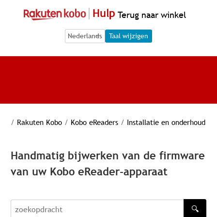
Hulp
Terug naar winkel
Language Selection
Language Selection
Taal wijzigen
/
Rakuten Kobo
/
Kobo eReaders
/
Installatie en onderhoud
Handmatig bijwerken van de firmware
van uw Kobo eReader-apparaat
🔍
zoekopdracht