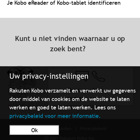
Je Kobo eReader of Kobo-tablet identificeren
Kunt u niet vinden waarnaar u op
zoek bent?
Uw privacy-instellingen
Neem contact
Rakuten Kobo verzamelt en verwerkt uw gegevens
met ons op
door middel van cookies om de website te laten
werken en goed te laten werken. Lees ons
privacybeleid voor meer informatie.
Gebruiksvoorwaarden
Privacybeleid
Ok
ⓒ 2025 Rakuten Kobo Inc.