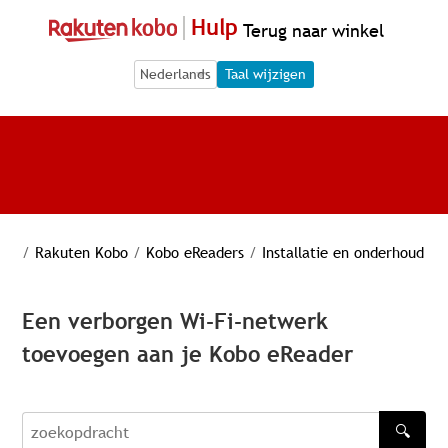
Hulp
Terug naar winkel
Language Selection
Language Selection
Taal wijzigen
/
Rakuten Kobo
/
Kobo eReaders
/
Installatie en onderhoud
Een verborgen Wi-Fi-netwerk
toevoegen aan je Kobo eReader
🔍
zoekopdracht