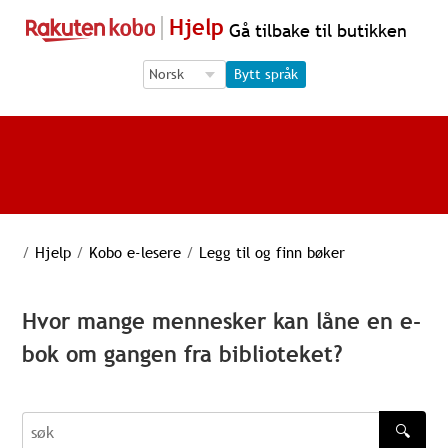
Hjelp
Gå tilbake til butikken
Language Selection
Language Selection
Bytt språk
/
Hjelp
/
Kobo e-lesere
/
Legg til og finn bøker
Hvor mange mennesker kan låne en e-
bok om gangen fra biblioteket?
🔍
søk