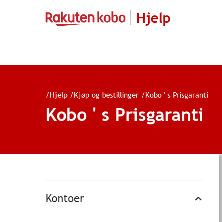
Hjelp
/
Hjelp
/
Kjøp og bestillinger
/
Kobo ' s Prisgaranti
Kobo ' s Prisgaranti
Kontoer