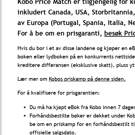
Kobo Price Match er tilgjengelig for k
inkludert Canada, USA, Storbritannia
av Europa (Portugal, Spania, Italia, N
For å be om en prisgaranti,
besøk Pri
Hvis du bor i et av disse landene og kjøper en 
boken eller lydboken på en konkurrents nettside
kreditere differansen (eksklusive skatt), pluss yt
Lær mer om
Kobos priskamp på denne siden.
For å kvalifisere for prisgarantien:
Du må ha kjøpt eBok fra Kobo innen 7 dager 
Forhåndsbestilte bøker er dekket under Kob
be om en priskamp for en forhåndsbestilt ti
offisielle salgsdato.