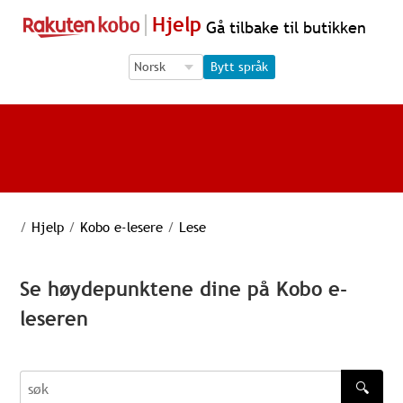
Hjelp
Gå tilbake til butikken
Language Selection
Language Selection
Bytt språk
/
Hjelp
/
Kobo e-lesere
/
Lese
Se høydepunktene dine på Kobo e-
leseren
🔍
søk