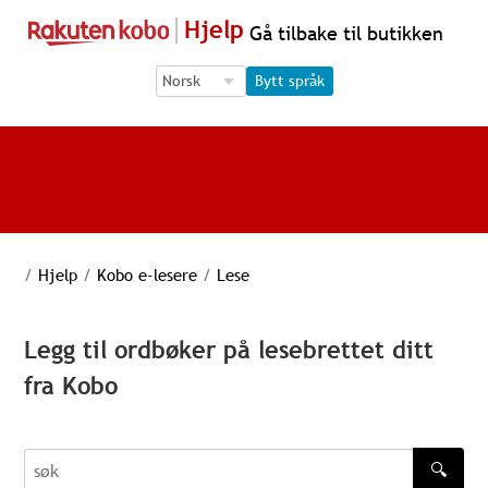
Hjelp
Gå tilbake til butikken
Language Selection
Language Selection
Bytt språk
/
Hjelp
/
Kobo e-lesere
/
Lese
Legg til ordbøker på lesebrettet ditt
fra Kobo
🔍
søk