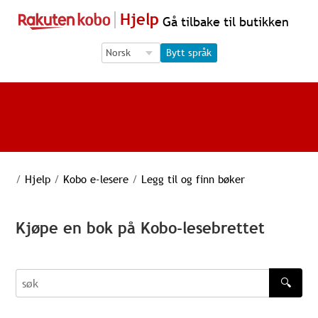
Hjelp
Gå tilbake til butikken
Language Selection
Language Selection
Bytt språk
/
Hjelp
/
Kobo e-lesere
/
Legg til og finn bøker
Kjøpe en bok på Kobo-lesebrettet
🔍
søk