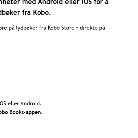
nheter med Android eller iOS for å
dbøker fra Kobo.
re på lydbøker fra Kobo Store – direkte på
OS eller Android.
Kobo Books-appen.