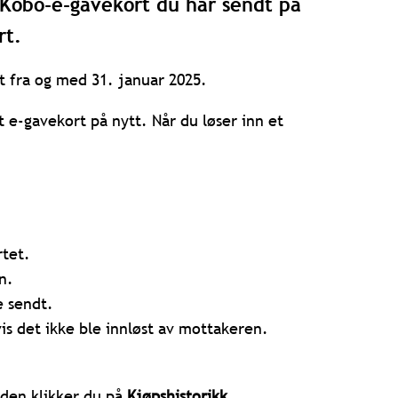
e Kobo-e-gavekort du har sendt på
rt.
 fra og med 31. januar 2025.
t e-gavekort på nytt. Når du løser inn et
rtet.
n.
e sendt.
vis det ikke ble innløst av mottakeren.
.
siden
klikker du på
Kjøpshistorikk
.