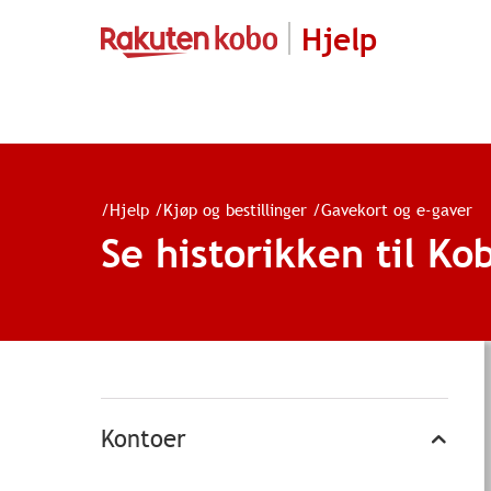
Hjelp
/
Hjelp
/
Kjøp og bestillinger
/
Gavekort og e-gaver
Se historikken til Ko
Kontoer