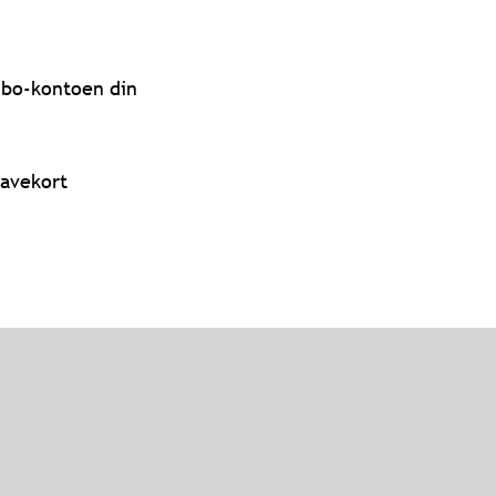
obo-kontoen din
gavekort