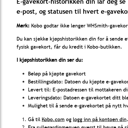
E-gavekort-historikken din lar deg s
e-post, og statusen til hvert e-gaveko
Merk:
Kobo godtar ikke lenger WHSmith-gavekort
Du kan sjekke kjøpshistorikken din for å sende e
fysisk gavekort, får du kredit i Kobo-butikken.
I kjøpshistorikken din ser du:
Beløp på kjøpte gavekort
Bestillingsdato: Datoen du kjøpte e-gaveko
Levert til: E-postadressen til mottakeren di
Leveringsdato: Datoen e-gavekortet ditt bl
Mulighet til å sende e-gavekortet på nytt h
Gå til
Kobo.com
og
logg inn
på kontoen din
Fra rullegardinmenyen øverst til høyre på 